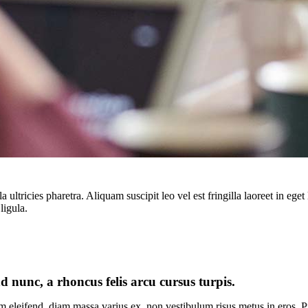
a ultricies pharetra. Aliquam suscipit leo vel est fringilla laoreet in e
ligula.
d nunc, a rhoncus felis arcu cursus turpis.
m eleifend, diam massa varius ex, non vestibulum risus metus in eros. Pr