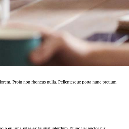
get lorem. Proin non rhoncus nulla. Pellentesque porta nunc pretium,
oin eu urna vitae ex feugiat interdum. Nunc vel auctor nisi.