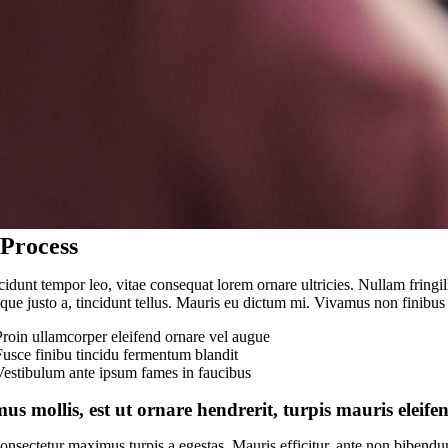
Process
cidunt tempor leo, vitae consequat lorem ornare ultricies. Nullam fringill
sque justo a, tincidunt tellus. Mauris eu dictum mi. Vivamus non finibus 
Proin ullamcorper eleifend ornare vel augue
Fusce finibu tincidu fermentum blandit
Vestibulum ante ipsum fames in faucibus
us mollis, est ut ornare hendrerit, turpis mauris eleifen
onsectetur maximus turpis a egestas. Mauris efficitur, ante non bibendu