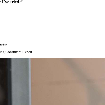
 I’ve tried.”
hadler
ing Consultant Expert