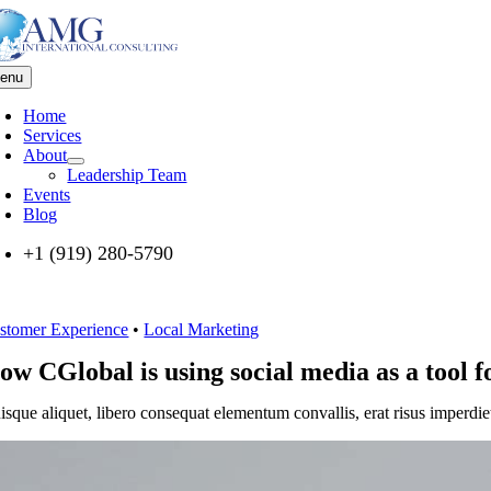
Skip
to
content
enu
Home
Services
About
Leadership Team
Events
Blog
+1 (919) 280-5790
stomer Experience
•
Local Marketing
ow CGlobal is using social media as a tool 
isque aliquet, libero consequat elementum convallis, erat risus imperdi